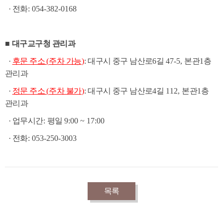
·
전화
: 054-382-0168
■
대구교구청 관리과
·
후문 주소
(
주차 가능
)
:
대구시 중구 남산로
6
길
47-5,
본관
1
층
관리과
·
정문 주소
(
주차 불가
)
:
대구시 중구 남산로
4
길
112,
본관
1
층
관리과
·
업무시간
:
평일
9:00 ~ 17:00
·
전화
: 053-250-3003
목록