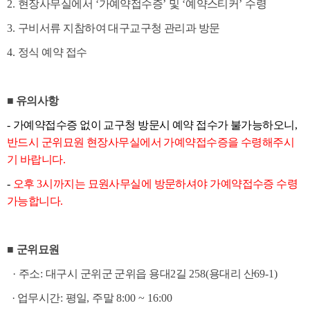
2.
현장사무실에서
‘
가예약접수증
’
및
‘
예약스티커
’
수령
3.
구비서류 지참하여 대구교구청 관리과 방문
4.
정식 예약 접수
■
유의사항
-
가예약접수증 없이 교구청 방문시 예약 접수가 불가능하오니
,
반드시 군위묘원 현장사무실에서 가예약접수증을 수령해주시
기 바랍니다
.
-
오후
3
시까지는 묘원사무실에 방문하셔야 가예약접수증 수령
가능합니다
.
■
군위묘원
·
주소
:
대구시 군위군 군위읍 용대
2
길
258(
용대리 산
69-1)
·
업무시간
:
평일
,
주말
8:00 ~ 16:00