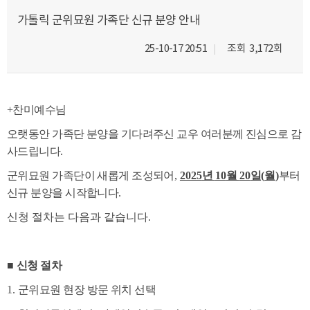
가톨릭 군위묘원 가족단 신규 분양 안내
25-10-17 20:51
조회
3,172회
+찬미예수님
오랫동안 가족단 분양을 기다려주신 교우 여러분께 진심으로 감
사드립니다
.
군위묘원 가족단이 새롭게 조성되어
,
2025
년
10
월
20
일
(
월
)
부터
신규 분양을 시작합니다
.
신청 절차는 다음과 같습니다.
■
신청 절차
1.
군위묘원 현장 방문 위치 선택